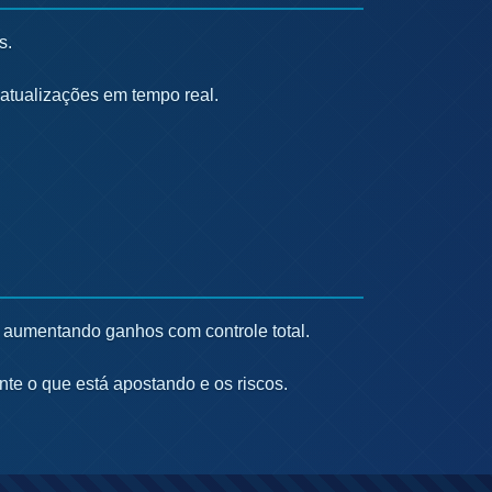
s.
atualizações em tempo real.
 aumentando ganhos com controle total.
e o que está apostando e os riscos.