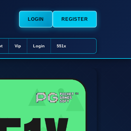
LOGIN
REGISTER
ot
Vip
Login
551x