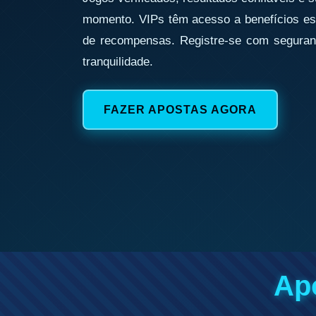
momento. VIPs têm acesso a benefícios e
de recompensas. Registre-se com segura
tranquilidade.
FAZER APOSTAS AGORA
Ap