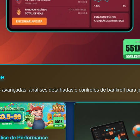
te
s avançadas, análises detalhadas e controles de bankroll para j
lise de Performance