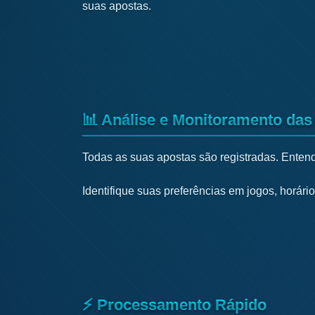
suas apostas.
📊 Análise e Monitoramento das
Todas as suas apostas são registradas. Entend
Identifique suas preferências em jogos, horário
⚡ Processamento Rápido