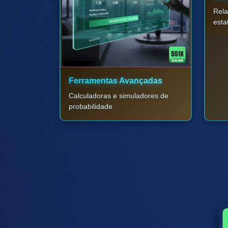
Rela
esta
Ferramentas Avançadas
Calculadoras e simuladores de
probabilidade