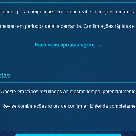
ssencial para competições em tempo real e interações dinâmica
, mesmo em períodos de alta demanda. Confirmações rápidas e 
Faça suas apostas agora →
adas
. Aposte em vários resultados ao mesmo tempo, potencialmente
 Revise combinações antes de confirmar. Entenda completament