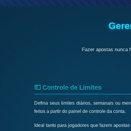
Gere
Fazer apostas nunca fo
💵 Controle de Limites
Defina seus limites diários, semanais ou me
feitos a partir do painel de controle da conta.
Ideal tanto para jogadores que fazem apostas