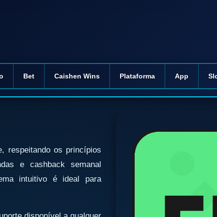
o
Bet
Caishen Wins
Plataforma
App
Sl
 respeitando os princípios
indas e cashback semanal
ma intuitivo é ideal para
uporte disponível a qualquer