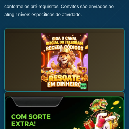
conforme os pré-requisitos. Convites são enviados ao
atingir níveis específicos de atividade.