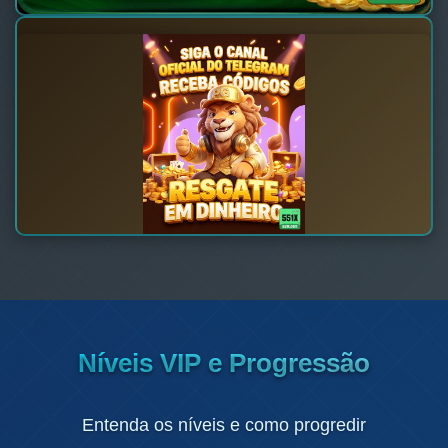
Níveis VIP e Progressão
Entenda os níveis e como progredir