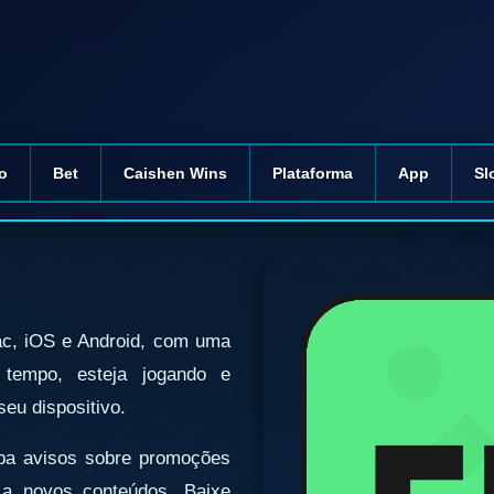
o
Bet
Caishen Wins
Plataforma
App
Sl
Mac, iOS e Android, com uma
 tempo, esteja jogando e
eu dispositivo.
eba avisos sobre promoções
 a novos conteúdos. Baixe