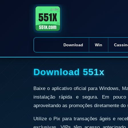
Download
Win
Cassin
Download
551x
Baixe o aplicativo oficial para Windows, 
instalação rápida e segura. Em pouco
aproveitando as promoções diretamente do s
Utilize o Pix para transações ágeis e rec
exclusivas. VIPs têm acesso antecipado