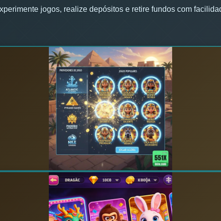
xperimente jogos, realize depósitos e retire fundos com facilid