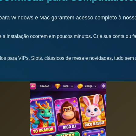
 para Windows e Mac garantem acesso completo à noss
a instalação ocorrem em poucos minutos. Crie sua conta ou fa
os para VIPs. Slots, clássicos de mesa e novidades, tudo sem